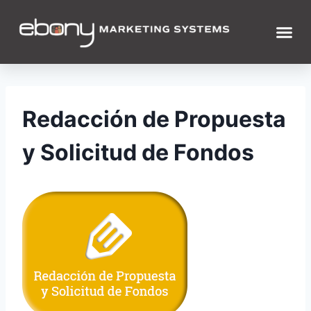
WHAT WE DO
WHO WE ARE
Redacción de Propuesta
y Solicitud de Fondos